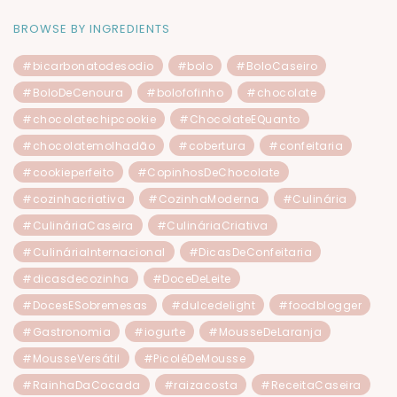
BROWSE BY INGREDIENTS
#bicarbonatodesodio
#bolo
#BoloCaseiro
#BoloDeCenoura
#bolofofinho
#chocolate
#chocolatechipcookie
#ChocolateEQuanto
#chocolatemolhadão
#cobertura
#confeitaria
#cookieperfeito
#CopinhosDeChocolate
#cozinhacriativa
#CozinhaModerna
#Culinária
#CulináriaCaseira
#CulináriaCriativa
#CulináriaInternacional
#DicasDeConfeitaria
#dicasdecozinha
#DoceDeLeite
#DocesESobremesas
#dulcedelight
#foodblogger
#Gastronomia
#iogurte
#MousseDeLaranja
#MousseVersátil
#PicoléDeMousse
#RainhaDaCocada
#raizacosta
#ReceitaCaseira