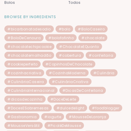
Bolos
Todos
BROWSE BY INGREDIENTS
#bicarbonatodesodio
#bolo
#BoloCaseiro
#BoloDeCenoura
#bolofofinho
#chocolate
#chocolatechipcookie
#ChocolateEQuanto
#chocolatemolhadão
#cobertura
#confeitaria
#cookieperfeito
#CopinhosDeChocolate
#cozinhacriativa
#CozinhaModerna
#Culinária
#CulináriaCaseira
#CulináriaCriativa
#CulináriaInternacional
#DicasDeConfeitaria
#dicasdecozinha
#DoceDeLeite
#DocesESobremesas
#dulcedelight
#foodblogger
#Gastronomia
#iogurte
#MousseDeLaranja
#MousseVersátil
#PicoléDeMousse