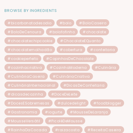
BROWSE BY INGREDIENTS
#bicarbonatodesodio
#bolo
#BoloCaseiro
#BoloDeCenoura
#bolofofinho
#chocolate
#chocolatechipcookie
#ChocolateEQuanto
#chocolatemolhadão
#cobertura
#confeitaria
#cookieperfeito
#CopinhosDeChocolate
#cozinhacriativa
#CozinhaModerna
#Culinária
#CulináriaCaseira
#CulináriaCriativa
#CulináriaInternacional
#DicasDeConfeitaria
#dicasdecozinha
#DoceDeLeite
#DocesESobremesas
#dulcedelight
#foodblogger
#Gastronomia
#iogurte
#MousseDeLaranja
#MousseVersátil
#PicoléDeMousse
#RainhaDaCocada
#raizacosta
#ReceitaCaseira